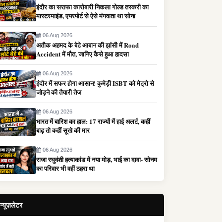
इंदौर का सराफा कारोबारी निकला गोल्ड तस्करी का
मास्टरमाइंड, एयरपोर्ट से ऐसे मंगवाता था सोना
06 Aug 2026
अतीक अहमद के बेटे आबान की झांसी में Road
Accident में मौत, जानिए कैसे हुआ हादसा
06 Aug 2026
इंदौर में सफर होगा आसान! कुमेड़ी ISBT को मेट्रो से
जोड़ने की तैयारी तेज
06 Aug 2026
भारत में बारिश का हाल: 17 राज्यों में हाई अलर्ट, कहीं
बाढ़ तो कहीं सूखे की मार
06 Aug 2026
राजा रघुवंशी हत्याकांड में नया मोड़, भाई का दावा- सोनम
का परिवार भी वहीं ठहरा था
न्यूज़लेटर