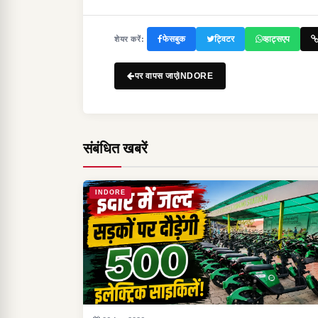
फेसबुक
ट्विटर
व्हाट्सएप
शेयर करें:
पर वापस जाएंINDORE
संबंधित खबरें
INDORE