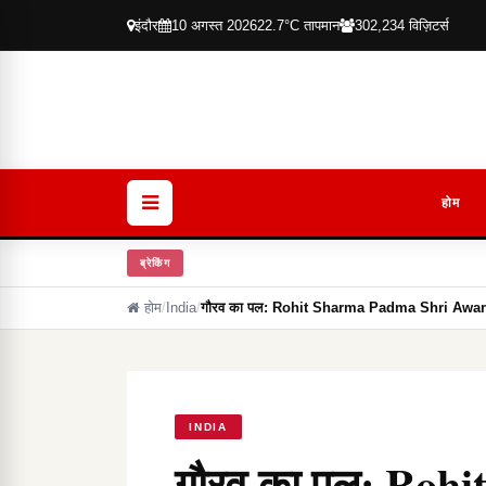
इंदौर
10 अगस्त 2026
22.7°C तापमान
302,234 विज़िटर्स
होम
ब्रेकिंग
होम
/
India
/
गौरव का पल: Rohit Sharma Padma Shri Award 
INDIA
गौरव का पल: Roh