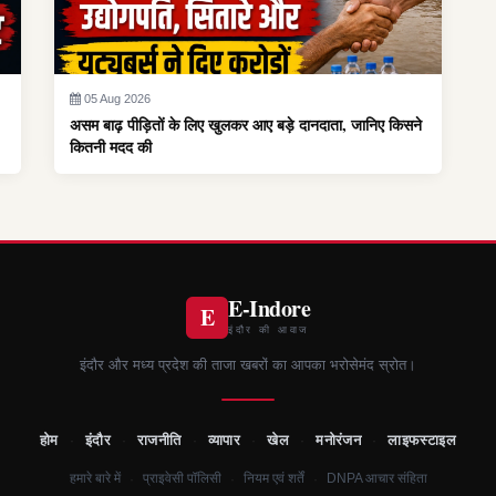
05 Aug 2026
असम बाढ़ पीड़ितों के लिए खुलकर आए बड़े दानदाता, जानिए किसने
कितनी मदद की
E-Indore
E
इंदौर की आवाज
इंदौर और मध्य प्रदेश की ताजा खबरों का आपका भरोसेमंद स्रोत।
होम
·
इंदौर
·
राजनीति
·
व्यापार
·
खेल
·
मनोरंजन
·
लाइफस्टाइल
·
·
·
हमारे बारे में
प्राइवेसी पॉलिसी
नियम एवं शर्तें
DNPA आचार संहिता