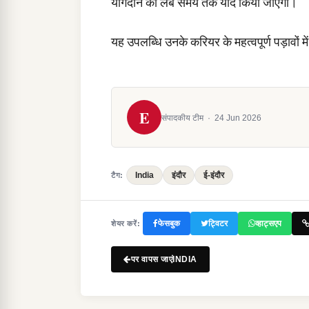
योगदान को लंबे समय तक याद किया जाएगा।
यह उपलब्धि उनके करियर के महत्वपूर्ण पड़ावों मे
E
संपादकीय टीम
·
24 Jun 2026
India
इंदौर
ई-इंदौर
टैग:
फेसबुक
ट्विटर
व्हाट्सएप
शेयर करें:
पर वापस जाएंINDIA