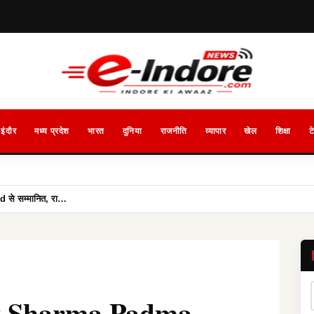
इंदौर
मध्य प्रदेश
भारत
दुनिया
राजनीति
व्यापार
खेल
शिक्षा
ट
से सम्मानित, रा…
it Sharma Padma