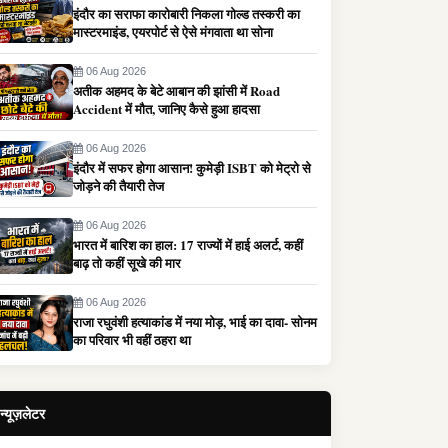
इंदौर का सराफा कारोबारी निकला गोल्ड तस्करी का
मास्टरमाइंड, एयरपोर्ट से ऐसे मंगवाता था सोना
06 Aug 2026
अतीक अहमद के बेटे आबान की झांसी में Road
Accident में मौत, जानिए कैसे हुआ हादसा
06 Aug 2026
इंदौर में सफर होगा आसान! कुमेड़ी ISBT को मेट्रो से
जोड़ने की तैयारी तेज
06 Aug 2026
भारत में बारिश का हाल: 17 राज्यों में हाई अलर्ट, कहीं
बाढ़ तो कहीं सूखे की मार
06 Aug 2026
राजा रघुवंशी हत्याकांड में नया मोड़, भाई का दावा- सोनम
का परिवार भी वहीं ठहरा था
न्यूज़लेटर