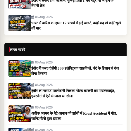
इंदौर में सफर होगा आसान! कुमेड़ी ISBT को मेट्रो से जोड़ने की
तैयारी तेज
06 Aug 2026
भारत में बारिश का हाल: 17 राज्यों में हाई अलर्ट, कहीं बाढ़ तो कहीं सूखे
की मार
ताजा खबरें
06 Aug 2026
इंदौर में जल्द दौड़ेंगी 500 इलेक्ट्रिक साइकिलें, घंटे के हिसाब से देना
होगा किराया
06 Aug 2026
इंदौर का सराफा कारोबारी निकला गोल्ड तस्करी का मास्टरमाइंड,
एयरपोर्ट से ऐसे मंगवाता था सोना
06 Aug 2026
अतीक अहमद के बेटे आबान की झांसी में Road Accident में मौत,
जानिए कैसे हुआ हादसा
06 Aug 2026