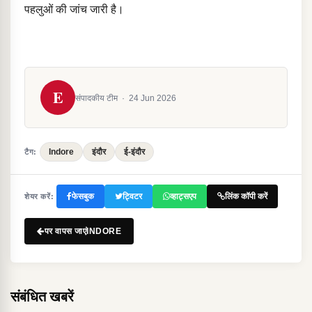
पहलुओं की जांच जारी है।
E
संपादकीय टीम
·
24 Jun 2026
Indore
इंदौर
ई-इंदौर
टैग:
फेसबुक
ट्विटर
व्हाट्सएप
लिंक कॉपी करें
शेयर करें:
पर वापस जाएंINDORE
संबंधित खबरें