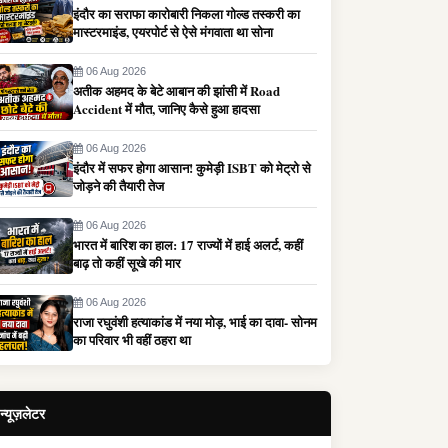
इंदौर का सराफा कारोबारी निकला गोल्ड तस्करी का
मास्टरमाइंड, एयरपोर्ट से ऐसे मंगवाता था सोना
06 Aug 2026
अतीक अहमद के बेटे आबान की झांसी में Road
Accident में मौत, जानिए कैसे हुआ हादसा
06 Aug 2026
इंदौर में सफर होगा आसान! कुमेड़ी ISBT को मेट्रो से
जोड़ने की तैयारी तेज
06 Aug 2026
भारत में बारिश का हाल: 17 राज्यों में हाई अलर्ट, कहीं
बाढ़ तो कहीं सूखे की मार
06 Aug 2026
राजा रघुवंशी हत्याकांड में नया मोड़, भाई का दावा- सोनम
का परिवार भी वहीं ठहरा था
न्यूज़लेटर