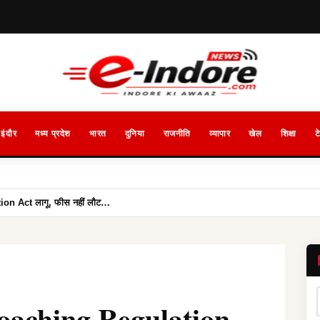
इंदौर
मध्य प्रदेश
भारत
दुनिया
राजनीति
व्यापार
खेल
शिक्षा
ट
on Act लागू, फीस नहीं लौट…
oaching Regulation