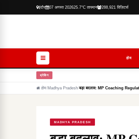
इंदौर
07 अगस्त 2026
25.7°C तापमान
288,921 विज़िटर्स
होम
ब्रेकिंग
होम
/
Madhya Pradesh
/
बड़ा बदलाव: MP Coaching Regulati
MADHYA PRADESH
बड़ा बदलाव: MP C