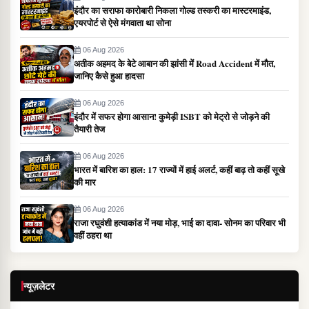
इंदौर का सराफा कारोबारी निकला गोल्ड तस्करी का मास्टरमाइंड,
एयरपोर्ट से ऐसे मंगवाता था सोना
06 Aug 2026
अतीक अहमद के बेटे आबान की झांसी में Road Accident में मौत,
जानिए कैसे हुआ हादसा
06 Aug 2026
इंदौर में सफर होगा आसान! कुमेड़ी ISBT को मेट्रो से जोड़ने की
तैयारी तेज
06 Aug 2026
भारत में बारिश का हाल: 17 राज्यों में हाई अलर्ट, कहीं बाढ़ तो कहीं सूखे
की मार
06 Aug 2026
राजा रघुवंशी हत्याकांड में नया मोड़, भाई का दावा- सोनम का परिवार भी
वहीं ठहरा था
न्यूज़लेटर