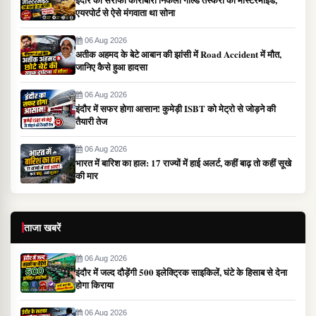
एयरपोर्ट से ऐसे मंगवाता था सोना
06 Aug 2026
अतीक अहमद के बेटे आबान की झांसी में Road Accident में मौत,
जानिए कैसे हुआ हादसा
06 Aug 2026
इंदौर में सफर होगा आसान! कुमेड़ी ISBT को मेट्रो से जोड़ने की
तैयारी तेज
06 Aug 2026
भारत में बारिश का हाल: 17 राज्यों में हाई अलर्ट, कहीं बाढ़ तो कहीं सूखे
की मार
ताजा खबरें
06 Aug 2026
इंदौर में जल्द दौड़ेंगी 500 इलेक्ट्रिक साइकिलें, घंटे के हिसाब से देना
होगा किराया
06 Aug 2026