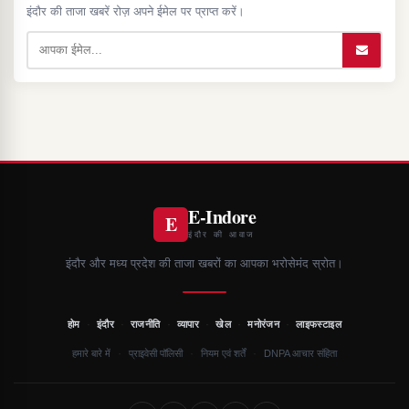
इंदौर की ताजा खबरें रोज़ अपने ईमेल पर प्राप्त करें।
E-Indore
E
इंदौर की आवाज
इंदौर और मध्य प्रदेश की ताजा खबरों का आपका भरोसेमंद स्रोत।
·
·
·
·
·
·
होम
इंदौर
राजनीति
व्यापार
खेल
मनोरंजन
लाइफस्टाइल
·
·
·
हमारे बारे में
प्राइवेसी पॉलिसी
नियम एवं शर्तें
DNPA आचार संहिता