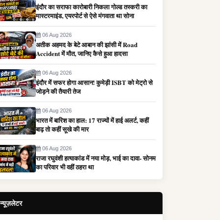
इंदौर का सराफा कारोबारी निकला गोल्ड तस्करी का
मास्टरमाइंड, एयरपोर्ट से ऐसे मंगवाता था सोना
06 Aug 2026
अतीक अहमद के बेटे आबान की झांसी में Road
Accident में मौत, जानिए कैसे हुआ हादसा
06 Aug 2026
इंदौर में सफर होगा आसान! कुमेड़ी ISBT को मेट्रो से
जोड़ने की तैयारी तेज
06 Aug 2026
भारत में बारिश का हाल: 17 राज्यों में हाई अलर्ट, कहीं
बाढ़ तो कहीं सूखे की मार
06 Aug 2026
राजा रघुवंशी हत्याकांड में नया मोड़, भाई का दावा- सोनम
का परिवार भी वहीं ठहरा था
न्यूज़लेटर