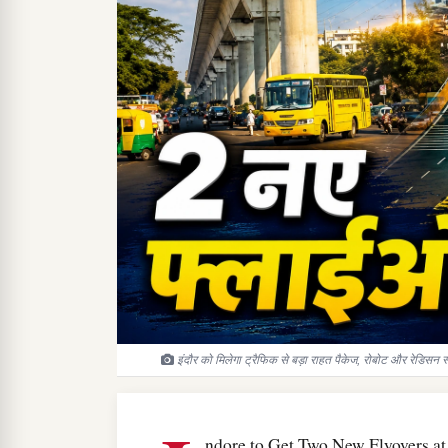
इंदौर को मिलेगा ट्रैफिक से बड़ा राहत पैकेज, रोबोट और रेडिसन स
ndore to Get Two New Flyovers a