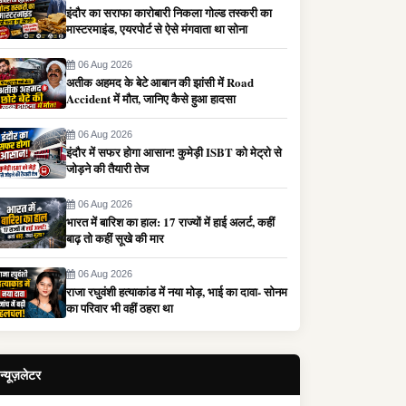
इंदौर का सराफा कारोबारी निकला गोल्ड तस्करी का
मास्टरमाइंड, एयरपोर्ट से ऐसे मंगवाता था सोना
06 Aug 2026
अतीक अहमद के बेटे आबान की झांसी में Road
Accident में मौत, जानिए कैसे हुआ हादसा
06 Aug 2026
इंदौर में सफर होगा आसान! कुमेड़ी ISBT को मेट्रो से
जोड़ने की तैयारी तेज
06 Aug 2026
भारत में बारिश का हाल: 17 राज्यों में हाई अलर्ट, कहीं
बाढ़ तो कहीं सूखे की मार
06 Aug 2026
राजा रघुवंशी हत्याकांड में नया मोड़, भाई का दावा- सोनम
का परिवार भी वहीं ठहरा था
न्यूज़लेटर