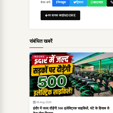
फेसबुक
ट्विटर
व्हाट्सएप
शेयर करें:
पर वापस जाएंINDORE
संबंधित खबरें
INDORE
06 Aug 2026
इंदौर में जल्द दौड़ेंगी 500 इलेक्ट्रिक साइकिलें, घंटे के हिसाब से