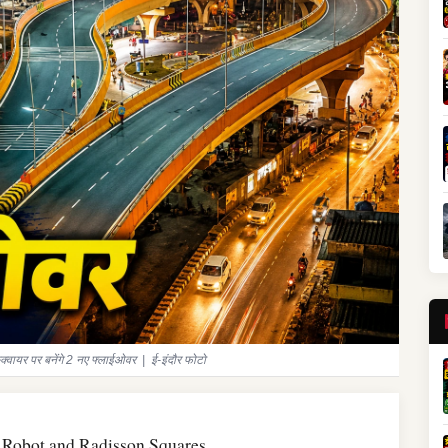
्क्वायर पर बनेंगे 2 नए फ्लाईओवर | ई-इंदौर फोटो
t Robot and Radisson Squares