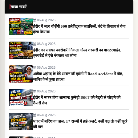
ताजा खबरें
06 Aug 2026
इंदौर में जल्द दौड़ेंगी 500 इलेक्ट्रिक साइकिलें, घंटे के हिसाब से देना
होगा किराया
06 Aug 2026
इंदौर का सराफा कारोबारी निकला गोल्ड तस्करी का मास्टरमाइंड,
एयरपोर्ट से ऐसे मंगवाता था सोना
06 Aug 2026
अतीक अहमद के बेटे आबान की झांसी में Road Accident में मौत,
जानिए कैसे हुआ हादसा
06 Aug 2026
इंदौर में सफर होगा आसान! कुमेड़ी ISBT को मेट्रो से जोड़ने की
तैयारी तेज
06 Aug 2026
भारत में बारिश का हाल: 17 राज्यों में हाई अलर्ट, कहीं बाढ़ तो कहीं सूखे
की मार