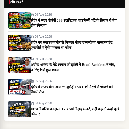
टॉप खबरें
06 Aug 2026
इंदौर में जल्द दौड़ेंगी 500 इलेक्ट्रिक साइकिलें, घंटे के हिसाब से देना
होगा किराया
06 Aug 2026
इंदौर का सराफा कारोबारी निकला गोल्ड तस्करी का मास्टरमाइंड,
एयरपोर्ट से ऐसे मंगवाता था सोना
06 Aug 2026
अतीक अहमद के बेटे आबान की झांसी में Road Accident में मौत,
जानिए कैसे हुआ हादसा
06 Aug 2026
इंदौर में सफर होगा आसान! कुमेड़ी ISBT को मेट्रो से जोड़ने की
तैयारी तेज
06 Aug 2026
भारत में बारिश का हाल: 17 राज्यों में हाई अलर्ट, कहीं बाढ़ तो कहीं सूखे
की मार