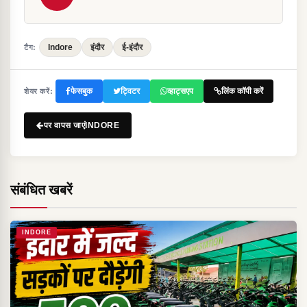
Indore
इंदौर
ई-इंदौर
टैग:
फेसबुक
ट्विटर
व्हाट्सएप
लिंक कॉपी करें
शेयर करें:
पर वापस जाएंINDORE
संबंधित खबरें
INDORE