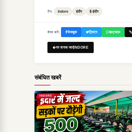
Indore
इंदौर
ई-इंदौर
टैग:
फेसबुक
ट्विटर
व्हाट्सएप
शेयर करें:
पर वापस जाएंINDORE
संबंधित खबरें
INDORE