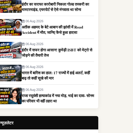
इंदौर का सराफा कारोबारी निकला गोल्ड तस्करी का
मास्टरमाइंड, एयरपोर्ट से ऐसे मंगवाता था सोना
06 Aug 2026
अतीक अहमद के बेटे आबान की झांसी में Road
Accident में मौत, जानिए कैसे हुआ हादसा
06 Aug 2026
इंदौर में सफर होगा आसान! कुमेड़ी ISBT को मेट्रो से
जोड़ने की तैयारी तेज
06 Aug 2026
भारत में बारिश का हाल: 17 राज्यों में हाई अलर्ट, कहीं
बाढ़ तो कहीं सूखे की मार
06 Aug 2026
राजा रघुवंशी हत्याकांड में नया मोड़, भाई का दावा- सोनम
का परिवार भी वहीं ठहरा था
न्यूज़लेटर