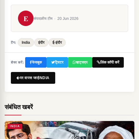
E
संपादकीय टीम
·
20 Jun 2026
India
इंदौर
ई-इंदौर
टैग:
फेसबुक
ट्विटर
व्हाट्सएप
लिंक कॉपी करें
शेयर करें:
पर वापस जाएंINDIA
संबंधित खबरें
INDIA