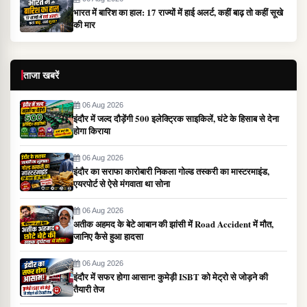
भारत में बारिश का हाल: 17 राज्यों में हाई अलर्ट, कहीं बाढ़ तो कहीं सूखे
की मार
ताजा खबरें
06 Aug 2026
इंदौर में जल्द दौड़ेंगी 500 इलेक्ट्रिक साइकिलें, घंटे के हिसाब से देना
होगा किराया
06 Aug 2026
इंदौर का सराफा कारोबारी निकला गोल्ड तस्करी का मास्टरमाइंड,
एयरपोर्ट से ऐसे मंगवाता था सोना
06 Aug 2026
अतीक अहमद के बेटे आबान की झांसी में Road Accident में मौत,
जानिए कैसे हुआ हादसा
06 Aug 2026
इंदौर में सफर होगा आसान! कुमेड़ी ISBT को मेट्रो से जोड़ने की
तैयारी तेज