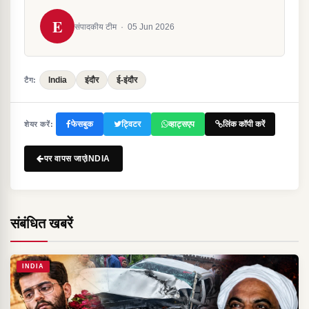
E
संपादकीय टीम
·
05 Jun 2026
India
इंदौर
ई-इंदौर
टैग:
फेसबुक
ट्विटर
व्हाट्सएप
लिंक कॉपी करें
शेयर करें:
पर वापस जाएंINDIA
संबंधित खबरें
INDIA