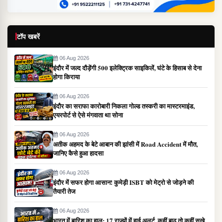
टॉप खबरें
06 Aug 2026
इंदौर में जल्द दौड़ेंगी 500 इलेक्ट्रिक साइकिलें, घंटे के हिसाब से देना
होगा किराया
06 Aug 2026
इंदौर का सराफा कारोबारी निकला गोल्ड तस्करी का मास्टरमाइंड,
एयरपोर्ट से ऐसे मंगवाता था सोना
06 Aug 2026
अतीक अहमद के बेटे आबान की झांसी में Road Accident में मौत,
जानिए कैसे हुआ हादसा
06 Aug 2026
इंदौर में सफर होगा आसान! कुमेड़ी ISBT को मेट्रो से जोड़ने की
तैयारी तेज
06 Aug 2026
भारत में बारिश का हाल: 17 राज्यों में हाई अलर्ट, कहीं बाढ़ तो कहीं सूखे