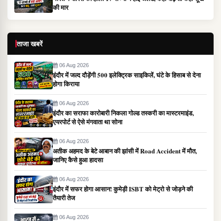
की मार
ताजा खबरें
06 Aug 2026
इंदौर में जल्द दौड़ेंगी 500 इलेक्ट्रिक साइकिलें, घंटे के हिसाब से देना
होगा किराया
06 Aug 2026
इंदौर का सराफा कारोबारी निकला गोल्ड तस्करी का मास्टरमाइंड,
एयरपोर्ट से ऐसे मंगवाता था सोना
06 Aug 2026
अतीक अहमद के बेटे आबान की झांसी में Road Accident में मौत,
जानिए कैसे हुआ हादसा
06 Aug 2026
इंदौर में सफर होगा आसान! कुमेड़ी ISBT को मेट्रो से जोड़ने की
तैयारी तेज
06 Aug 2026