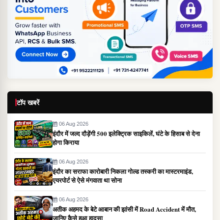
टॉप खबरें
06 Aug 2026
इंदौर में जल्द दौड़ेंगी 500 इलेक्ट्रिक साइकिलें, घंटे के हिसाब से देना
होगा किराया
06 Aug 2026
इंदौर का सराफा कारोबारी निकला गोल्ड तस्करी का मास्टरमाइंड,
एयरपोर्ट से ऐसे मंगवाता था सोना
06 Aug 2026
अतीक अहमद के बेटे आबान की झांसी में Road Accident में मौत,
जानिए कैसे हुआ हादसा