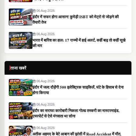
06 Aug 2026
इंदौर में सफर होगा आसान! कुमेड़ी ISBT को मेट्रो से जोड़ने की
तैयारी तेज
06 Aug 2026
भारत में बारिश का हाल: 17 राज्यों में हाई अलर्ट, कहीं बाढ़ तो कहीं सूखे
की मार
ताजा खबरें
06 Aug 2026
इंदौर में जल्द दौड़ेंगी 500 इलेक्ट्रिक साइकिलें, घंटे के हिसाब से देना
होगा किराया
06 Aug 2026
इंदौर का सराफा कारोबारी निकला गोल्ड तस्करी का मास्टरमाइंड,
एयरपोर्ट से ऐसे मंगवाता था सोना
06 Aug 2026
अतीक अहमद के बेटे आबान की झांसी में Road Accident में मौत,