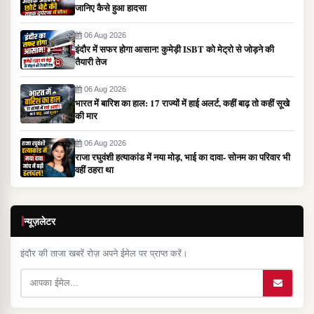
जानिए कैसे हुआ हादसा
06 Aug 2026
इंदौर में सफर होगा आसान! कुमेड़ी ISBT को मेट्रो से जोड़ने की
तैयारी तेज
06 Aug 2026
भारत में बारिश का हाल: 17 राज्यों में हाई अलर्ट, कहीं बाढ़ तो कहीं सूखे
की मार
06 Aug 2026
राजा रघुवंशी हत्याकांड में नया मोड़, भाई का दावा- सोनम का परिवार भी
वहीं ठहरा था
न्यूज़लेटर
इंदौर की ताजा खबरें रोज़ अपने ईमेल पर प्राप्त करें।